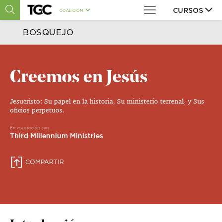
CURSOS
COALICIÓN
BOSQUEJO
Teología práctica
Teología pastoral
Creemos en Jesús
Doctrinas bíblicas
Jesucristo: Su papel en la historia, Su ministerio terrenal, y Sus
oficios perpetuos.
Estudios bíblicos
En asociación con
Third Millennium Ministries
Historia de la Iglesia
COMPARTIR