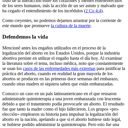
fruto de la interacción entre los corazones y mentes entenebrecidos
de los seres humanos, más la acción de un ser astuto y malvado que
ha cegado el entendimiento de los incrédulos (
2 Co 4:4
).
Como creyentes, no podemos dejarnos arrastrar por la corriente de
este mundo que promueve
la cultura de la muerte
.
Defendemos la vida
Mencioné antes los engaños utilizados en el proceso de la
legalización del aborto en los Estados Unidos, porque la industria
abortiva persiste en utilizar el engaño hasta el día hoy. Al examinar
la literatura sobre el tema, incluso médica, noto que constantemente
se usan los
casos de las enfermedades más extremas
para justificar la
práctica del aborto, cuando en realidad la gran mayoría de los
abortos se producen en las primeras doce semanas del embarazo,
cuando otras madres ni siquiera saben que están embarazadas.
Conozco un caso en un país latinoamericano en el que reusaron
administrarle quimioterapia a una joven embarazada con leucemia
debido a que el tratamiento podía provocarle un aborto. El resultado
fue que tanto la madre como el hijo fallecieron. Los grupos «pro-
elección» emplearon su historia para impulsar la legalización del
aborto en la nación, apelando a que si el aborto hubiese sido legal,
se hubiese podido administrar la quimioterapia. Pero esto fue una