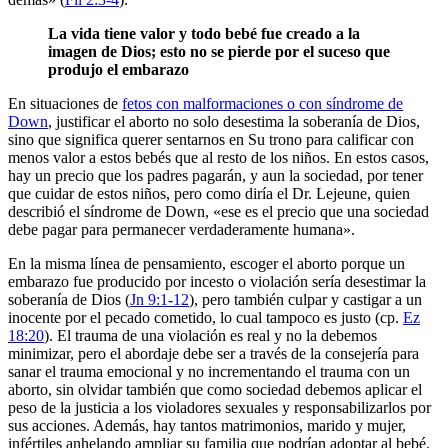
La vida tiene valor y todo bebé fue creado a la
imagen de Dios; esto no se pierde por el suceso que
produjo el embarazo
En situaciones de
fetos con malformaciones o con síndrome de
Down
, justificar el aborto no solo desestima la soberanía de Dios,
sino que significa querer sentarnos en Su trono para calificar con
menos valor a estos bebés que al resto de los niños. En estos casos,
hay un precio que los padres pagarán, y aun la sociedad, por tener
que cuidar de estos niños, pero como diría el Dr. Lejeune, quien
describió el síndrome de Down, «ese es el precio que una sociedad
debe pagar para permanecer verdaderamente humana».
En la misma línea de pensamiento, escoger el aborto porque un
embarazo fue producido por incesto o violación sería desestimar la
soberanía de Dios (
Jn 9:1-12
), pero también culpar y castigar a un
inocente por el pecado cometido, lo cual tampoco es justo (cp.
Ez
18:20
). El trauma de una violación es real y no la debemos
minimizar, pero el abordaje debe ser a través de la consejería para
sanar el trauma emocional y no incrementando el trauma con un
aborto, sin olvidar también que como sociedad debemos aplicar el
peso de la justicia a los violadores sexuales y responsabilizarlos por
sus acciones. Además, hay tantos matrimonios, marido y mujer,
infértiles anhelando ampliar su familia que podrían adoptar al bebé.