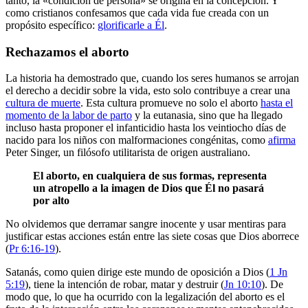
tanto, la «condición de persona» se origina en la concepción. Y
como cristianos confesamos que cada vida fue creada con un
propósito específico:
glorificarle a Él
.
Rechazamos el aborto
La historia ha demostrado que, cuando los seres humanos se arrojan
el derecho a decidir sobre la vida, esto solo contribuye a crear una
cultura de muerte
. Esta cultura promueve no solo el aborto
hasta el
momento de la labor de parto
y la eutanasia, sino que ha llegado
incluso hasta proponer el infanticidio hasta los veintiocho días de
nacido para los niños con malformaciones congénitas, como
afirma
Peter Singer, un filósofo utilitarista de origen australiano.
El aborto, en cualquiera de sus formas, representa
un atropello a la imagen de Dios que Él no pasará
por alto
No olvidemos que derramar sangre inocente y usar mentiras para
justificar estas acciones están entre las siete cosas que Dios aborrece
(
Pr 6:16-19
).
Satanás, como quien dirige este mundo de oposición a Dios (
1 Jn
5:19
), tiene la intención de robar, matar y destruir (
Jn 10:10
). De
modo que, lo que ha ocurrido con la legalización del aborto es el