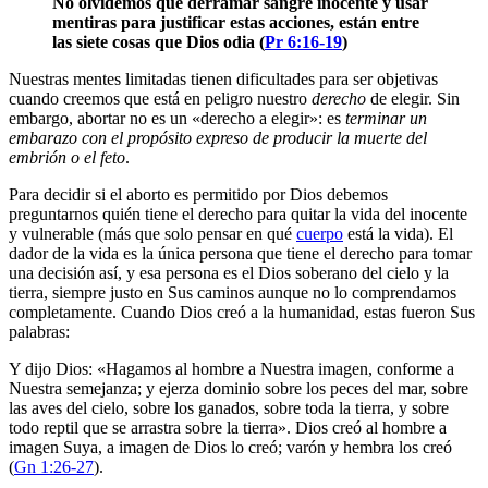
No olvidemos que derramar sangre inocente y usar
mentiras para justificar estas acciones, están entre
las siete cosas que Dios odia (
Pr 6:16-19
)
Nuestras mentes limitadas tienen dificultades para ser objetivas
cuando creemos que está en peligro nuestro
derecho
de elegir. Sin
embargo, abortar no es un «derecho a elegir»: es
terminar un
embarazo con el propósito expreso de producir la muerte del
embrión o el feto
.
Para decidir si el aborto es permitido por Dios debemos
preguntarnos quién tiene el derecho para quitar la vida del inocente
y vulnerable (más que solo pensar en qué
cuerpo
está la vida). El
dador de la vida es la única persona que tiene el derecho para tomar
una decisión así, y esa persona es el Dios soberano del cielo y la
tierra, siempre justo en Sus caminos aunque no lo comprendamos
completamente. Cuando Dios creó a la humanidad, estas fueron Sus
palabras:
Y dijo Dios: «Hagamos al hombre a Nuestra imagen, conforme a
Nuestra semejanza; y ejerza dominio sobre los peces del mar, sobre
las aves del cielo, sobre los ganados, sobre toda la tierra, y sobre
todo reptil que se arrastra sobre la tierra». Dios creó al hombre a
imagen Suya, a imagen de Dios lo creó; varón y hembra los creó
(
Gn 1:26-27
).