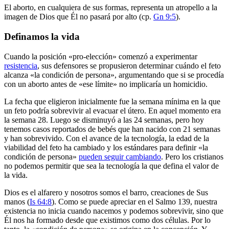
El aborto, en cualquiera de sus formas, representa un atropello a la
imagen de Dios que Él no pasará por alto (cp.
Gn 9:5
).
Definamos la vida
Cuando la posición «pro-elección» comenzó a experimentar
resistencia
, sus defensores se propusieron determinar cuándo el feto
alcanza «la condición de persona», argumentando que si se procedía
con un aborto antes de «ese límite» no implicaría un homicidio.
La fecha que eligieron inicialmente fue la semana mínima en la que
un feto podría sobrevivir al evacuar el útero. En aquel momento era
la semana 28. Luego se disminuyó a las 24 semanas, pero hoy
tenemos casos reportados de bebés que han nacido con 21 semanas
y han sobrevivido. Con el avance de la tecnología, la edad de la
viabilidad del feto ha cambiado y los estándares para definir «la
condición de persona»
pueden seguir cambiando
. Pero los cristianos
no podemos permitir que sea la tecnología la que defina el valor de
la vida.
Dios es el alfarero y nosotros somos el barro, creaciones de Sus
manos (
Is 64:8
). Como se puede apreciar en el Salmo 139
, nuestra
existencia no inicia cuando nacemos y podemos sobrevivir, sino que
Él nos ha formado desde que existimos como dos células. Por lo