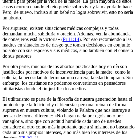
uterina para proteger la vida de la madre. La gran mayoría de estos
casos ocurren cuando el feto puede sobrevivir y la mayoría lo hace.
Pero, de nuevo, incluso si un bebé no logra sobrevivir, esto no sería
un aborto.
Por supuesto, existen situaciones médicas complejas y todas
demandan mucha sabiduría y oración. Además, «en la abundancia
de consejeros está la victoria» (
Pr 11:14
). Por eso recomiendo a las
madres en situaciones de riesgo que tomen decisiones en conjunto
no solo con sus esposos y sus médicos, sino también con el consejo
de sus pastores.
Por otra parte, muchos de los abortos practicados hoy en día son
justificados por motivos de inconveniencia para la madre, como la
soltería, la necesidad de terminar una carrera, la edad temprana. Sin
embargo, los cristianos no podemos convertirnos en pensadores
utilitaristas donde el fin justifica los medios.
El utilitarismo es parte de la filosofía de nuestra generación hasta el
punto de que la felicidad y el bienestar personal reinan de forma
suprema en nuestra cultura, violando la Palabra que nos instruye a
pensar de forma diferente: «No hagan nada por egoísmo o por
vanagloria, sino que con actitud humilde cada uno de ustedes
considere al otro como más importante que a sí mismo, no buscando
cada uno sus propios intereses, sino más bien los intereses de los
demás» (
Fil 2:3-4
).