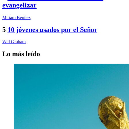
evangelizar
Miriam Benítez
5
10 jóvenes usados por el Señor
Will Graham
Lo más leído