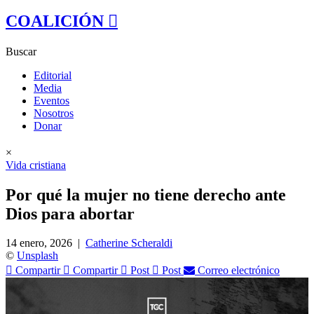
COALICIÓN
Buscar
Editorial
Media
Eventos
Nosotros
Donar
×
Vida cristiana
Por qué la mujer no tiene derecho ante
Dios para abortar
14 enero, 2026
|
Catherine Scheraldi
©
Unsplash
Compartir
Compartir
Post
Post
Correo electrónico