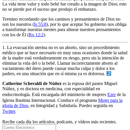
La vida tiene valor y todo bebé fue creado a la imagen de Dios; esto
no se pierde por el suceso que produjo el embarazo.
Termino recordando que los caminos y pensamientos de Dios no
son los nuestros (
Is 55:8
), por lo que aceptar Su gobierno nos obliga
a transformar nuestras mentes para alinear nuestros pensamientos
con los de Él (
Ro 12:2
).
1.
La evacuación uterina no es un aborto, sino un procedimiento
médico que se hace necesario en muy raras ocasiones donde la salud
de la madre está verdaderamente en riesgo, pero sin la intención de
eliminar la vida del o la bebé. Llamar incorrectamente aborto al
vaciamiento del útero puede causar mucha culpa y dolor a los
padres, en una situación que en sí misma ya es dolorosa.
​Catherine Scheraldi de Núñez
es la esposa del pastor Miguel
Núñez, y es doctora en medicina, con especialidad en
endocrinología. Está encargada del ministerio de mujeres
Ezer
de la
Iglesia Bautista Internacional. Conduce el programa
Mujer para la
gloria de Dios
, en Integridad y Sabiduría. Puedes seguirla en
Twitter
.
Recibe cada día los artículos, podcasts, y vídeos más recientes.