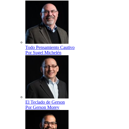
Todo Pensamiento Cautivo
Por Sugel Michelén
El Teclado de Gerson
Por Gerson Morey