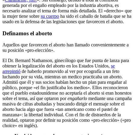
generada por el engaño empleado por la industria abortiva, es
necesario analizar el tema de forma más detallada. El «derecho» que
la mujer tiene sobre
su cuerpo
ha sido el caballo de batalla que se ha
usado en la defensa de las legislaciones que favorecen el aborto.
Definamos el aborto
Aquellos que favorecen el aborto han llamado convenientemente a
su posición «pro-elección».
El Dr. Bernard Nathanson, ginecólogo que fue punta de lanza para
obtener la legalización del aborto en los Estados Unidos,
se
arrepintió
de haberlo promovido al ver por ecografía a un feto
luchando por su vida, mientras un medico practicaba un aborto.
Admitió que él y sus socios habían hecho un plan para engañar al
público, porque «el fin justificaba los medios». Ellos reconocieron
que el pueblo estadounidense no aceptaría el aborto si eran honestos
sobre el tema, así que optaron por
engañarlo
mediante una campaña
masiva de cifras abultadas y buscando dirigir el mensaje sobre el
aborto hacia algo que fuera «tan americano como el pastel de
manzana»: la libertad individual. Con el fin de distraerlos de la
realidad, optaron por definir su posición como «pro-elección» («pro
choice» en inglés).