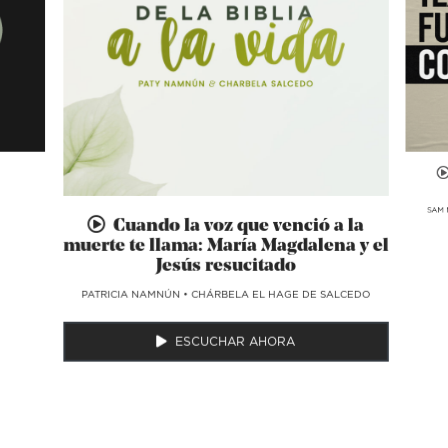
SAM 
Cuando la voz que venció a la
muerte te llama: María Magdalena y el
Jesús resucitado
​PATRICIA NAMNÚN
•
CHÁRBELA EL HAGE DE SALCEDO
ESCUCHAR AHORA