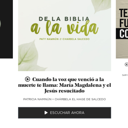
SAM 
Cuando la voz que venció a la
muerte te llama: María Magdalena y el
Jesús resucitado
​PATRICIA NAMNÚN
•
CHÁRBELA EL HAGE DE SALCEDO
ESCUCHAR AHORA