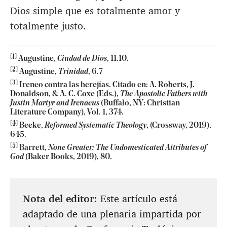
Dios simple que es totalmente amor y
totalmente justo.
[1]
Augustine,
Ciudad de Dios
, 11.10.
[2]
Augustine,
Trinidad
, 6.7
[3]
Ireneo contra las herejías. Citado en: A. Roberts, J.
Donaldson, & A. C. Coxe (Eds.),
The Apostolic Fathers with
Justin Martyr and Irenaeus
(Buffalo, NY: Christian
Literature Company), Vol. 1, 374.
[4]
Beeke,
Reformed Systematic Theology
, (Crossway, 2019),
645.
[5]
Barrett,
None Greater: The Undomesticated Attributes of
God
(Baker Books, 2019), 80.
Nota del editor:
Este artículo está
adaptado de una plenaria impartida por