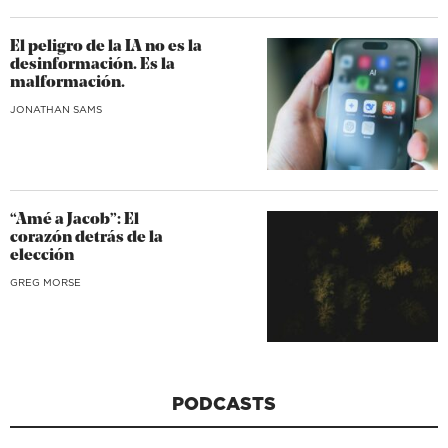
El peligro de la IA no es la
desinformación. Es la
malformación.
JONATHAN SAMS
“Amé a Jacob”: El
corazón detrás de la
elección
GREG MORSE
PODCASTS