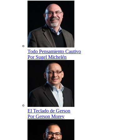
Todo Pensamiento Cautivo
Por Sugel Michelén
El Teclado de Gerson
Por Gerson Morey