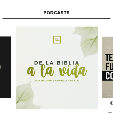
PODCASTS
SAM 