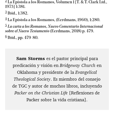
2
La Epístola a los Romanos, Volumen 1 [T. & T. Clark Ltd.,
1975] 1:381.
3
Ibid., 1:382.
4
La Epístola a los Romanos, (Eerdmans, 1960), 1:280.
5
La carta a los Romanos, Nuevo Comentario Internacional
sobre el Nuevo Testamento
(Eerdmans, 2018) p. 479.
6
Ibid., pp. 479-80.
​Sam Storms
es el pastor principal para
predicación y visión en
Bridgeway Church
en
Oklahoma y presidente de la
Evangelical
Theological Society
. Es miembro del consejo
de TGC y autor de muchos libros, incluyendo
Packer on the Christian Life
[Reflexiones de
Packer sobre la vida cristiana].