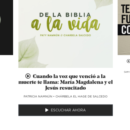
SAM 
Cuando la voz que venció a la
muerte te llama: María Magdalena y el
Jesús resucitado
​PATRICIA NAMNÚN
•
CHÁRBELA EL HAGE DE SALCEDO
ESCUCHAR AHORA