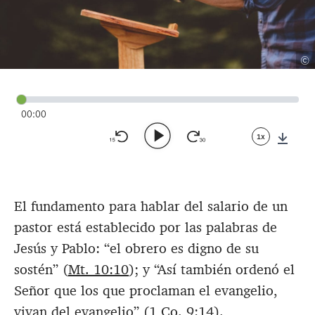
©
00:00
1x
Down
El fundamento para hablar del salario de un
pastor está establecido por las palabras de
Jesús y Pablo: “el obrero es digno de su
sostén” (
Mt. 10:10
); y “Así también ordenó el
Señor que los que proclaman el evangelio,
vivan del evangelio” (
1 Co. 9:14
).