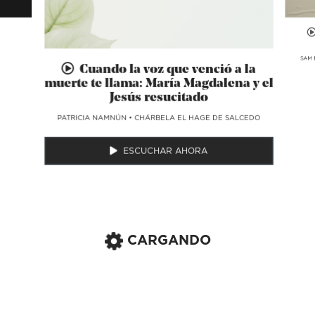
SAM 
Cuando la voz que venció a la
muerte te llama: María Magdalena y el
Jesús resucitado
​PATRICIA NAMNÚN
•
CHÁRBELA EL HAGE DE SALCEDO
ESCUCHAR AHORA
CARGANDO