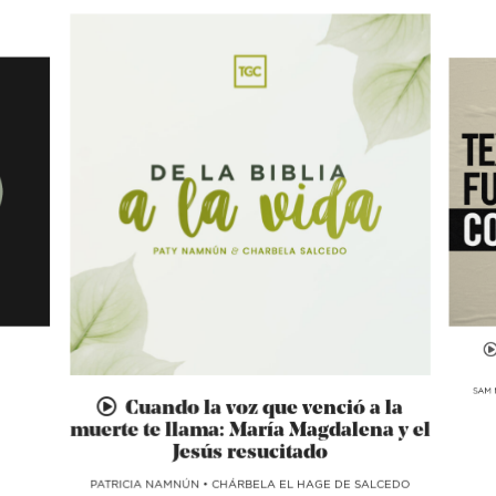
SAM 
Cuando la voz que venció a la
muerte te llama: María Magdalena y el
Jesús resucitado
​PATRICIA NAMNÚN
•
CHÁRBELA EL HAGE DE SALCEDO