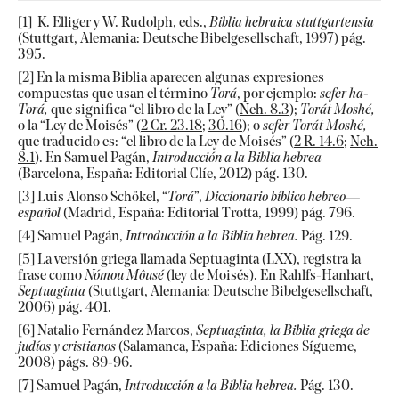
[1]
K. Elliger y W. Rudolph, eds.,
Biblia hebraica stuttgartensia
(Stuttgart, Alemania: Deutsche Bibelgesellschaft, 1997) pág.
395.
[2]
En la misma Biblia aparecen algunas expresiones
compuestas que usan el término
Torá
,
por ejemplo:
sefer ha-
Torá,
que significa “el libro de la Ley” (
Neh. 8.3
);
Torát Moshé,
o la “Ley de Moisés” (
2 Cr. 23.18
;
30.16
); o
sefer Torát Moshé,
que traducido es: “el libro de la Ley de Moisés” (
2 R. 14.6
;
Neh.
8.1
). En Samuel Pagán,
Introducción a la Biblia hebrea
(Barcelona, España: Editorial Clíe, 2012) pág. 130.
[3]
Luis Alonso Schökel, “
Torá
”,
Diccionario bíblico hebreo—
español
(Madrid, España: Editorial Trotta, 1999) pág. 796.
[4]
Samuel Pagán,
Introducción a la Biblia hebrea.
Pág. 129.
[5]
La versión griega llamada Septuaginta (LXX), registra la
frase como
Nómou Môusé
(ley de Moisés). En Rahlfs-Hanhart,
Septuaginta
(Stuttgart, Alemania: Deutsche Bibelgesellschaft,
2006) pág. 401.
[6] Natalio Fernández Marcos,
Septuaginta, la Biblia griega de
judíos y cristianos
(Salamanca, España: Ediciones Sígueme,
2008) págs. 89-96.
[7]
Samuel Pagán,
Introducción a la Biblia hebrea.
Pág. 130.