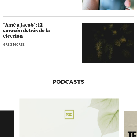
“Amé a Jacob”: El
corazón detrás de la
elección
GREG MORSE
PODCASTS