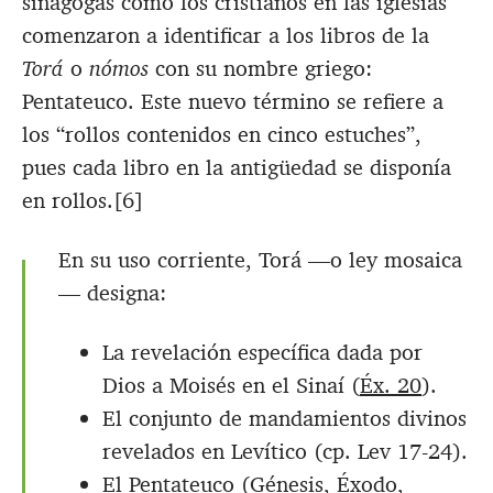
sinagogas como los cristianos en las iglesias
comenzaron a identificar a los libros de la
Torá
o
nómos
con su nombre griego:
Pentateuco. Este nuevo término se refiere a
los “rollos contenidos en cinco estuches”,
pues cada libro en la antigüedad se disponía
en rollos.[6]
En su uso corriente, Torá —o ley mosaica
— designa:
La revelación específica dada por
Dios a Moisés en el Sinaí (
Éx. 20
).
El conjunto de mandamientos divinos
revelados en Levítico (cp. Lev 17-24
).
El Pentateuco (Génesis, Éxodo,