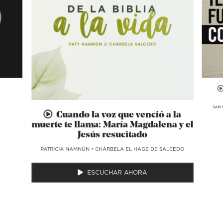
SAM 
Cuando la voz que venció a la
muerte te llama: María Magdalena y el
Jesús resucitado
​PATRICIA NAMNÚN
•
CHÁRBELA EL HAGE DE SALCEDO
ESCUCHAR AHORA