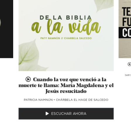
SAM 
Cuando la voz que venció a la
muerte te llama: María Magdalena y el
Jesús resucitado
​PATRICIA NAMNÚN
•
CHÁRBELA EL HAGE DE SALCEDO
ESCUCHAR AHORA