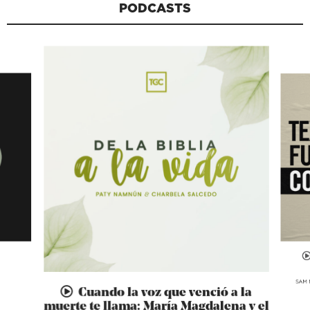
PODCASTS
SAM 
Cuando la voz que venció a la
muerte te llama: María Magdalena y el