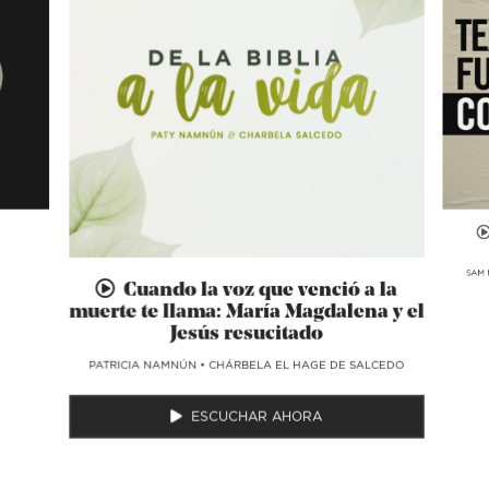
SAM 
Cuando la voz que venció a la
muerte te llama: María Magdalena y el
Jesús resucitado
​PATRICIA NAMNÚN
•
CHÁRBELA EL HAGE DE SALCEDO
ESCUCHAR AHORA