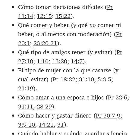
Cómo tomar decisiones difíciles (
Pr
11:14
;
12:15
;
15:22
).
Qué comer y beber (y qué
no
comer ni
beber, o al menos con moderación) (
Pr
20:1
;
23:20-21
).
Qué tipo de amigos tener (y evitar) (
Pr
27:10
;
1:10
;
13:20
;
14:7
).
El tipo de mujer con la que casarse (y
cuál evitar) (
Pr 18:22
;
31:10
;
5:3-5
;
21:19
).
Cómo amar a una esposa e hijos (
Pr 22:6
;
31:11
,
28-29
).
Cómo hacer y gastar dinero (
Pr 30:7-9
;
3:9-10
;
14:21
,
31
).
Cuándo hablar y cuándo guardar silencio