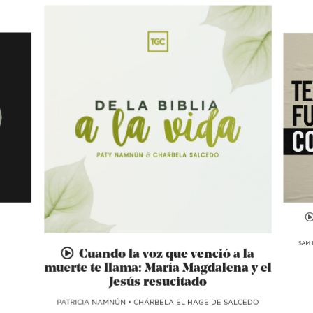
SAM 
Cuando la voz que venció a la
muerte te llama: María Magdalena y el
Jesús resucitado
​PATRICIA NAMNÚN
•
CHÁRBELA EL HAGE DE SALCEDO