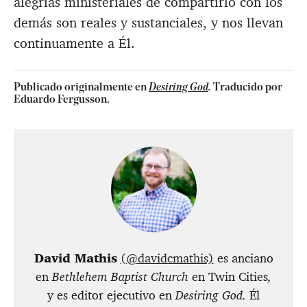
alegrías ministeriales de compartirlo con los
demás son reales y sustanciales, y nos llevan
continuamente a Él.
Publicado originalmente en
Desiring God
.
Traducido por
Eduardo Fergusson.
David Mathis
(@davidcmathis)
es anciano
en
Bethlehem Baptist Church
en Twin Cities
,
y es editor ejecutivo en
Desiring God.
Él