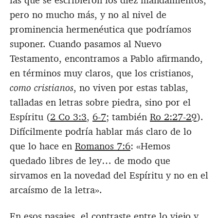
las que se escribieron los diez mandamientos,
pero no mucho más, y no al nivel de
prominencia hermenéutica que podríamos
suponer. Cuando pasamos al Nuevo
Testamento, encontramos a Pablo afirmando,
en términos muy claros, que los cristianos,
como cristianos
, no viven por estas tablas,
talladas en letras sobre piedra, sino por el
Espíritu (
2 Co 3:3
,
6-7
; también
Ro 2:27-29
).
Difícilmente podría hablar más claro de lo
que lo hace en
Romanos 7:6
: «Hemos
quedado libres de ley… de modo que
sirvamos en la novedad del Espíritu y no en el
arcaísmo de la letra».
En esos pasajes, el contraste entre lo viejo y