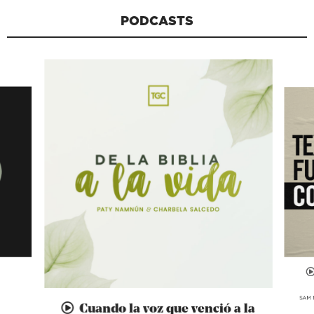
PODCASTS
SAM 
Cuando la voz que venció a la