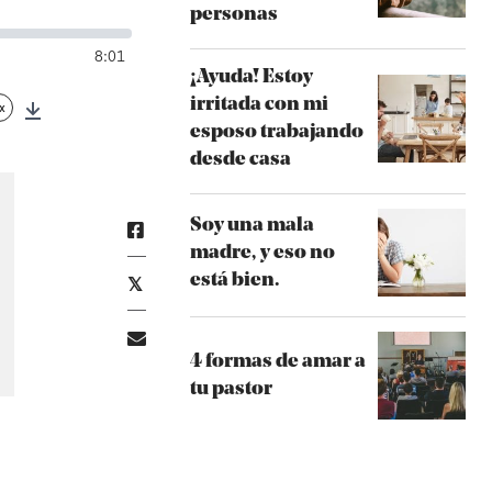
personas
8:01
¡Ayuda! Estoy
irritada con mi
x
Download
esposo trabajando
desde casa
Soy una mala
madre, y eso no
está bien.
4 formas de amar a
tu pastor