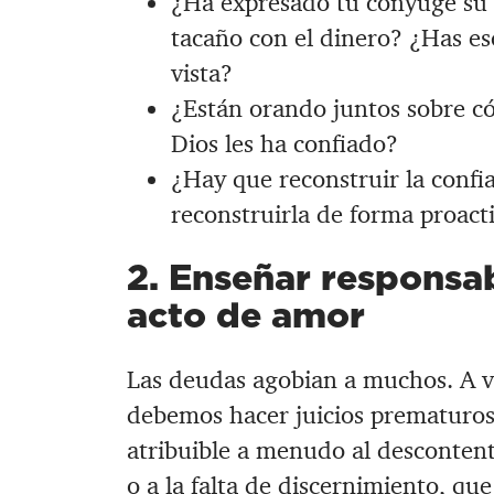
¿Ha expresado tu cónyuge su 
tacaño con el dinero? ¿Has e
vista?
¿Están orando juntos sobre c
Dios les ha confiado?
¿Hay que reconstruir la conf
reconstruirla de forma proact
2. Enseñar responsab
acto de amor
Las deudas agobian a muchos. A ve
debemos hacer juicios prematuros
atribuible a menudo al descontento
o a la falta de
discernimiento
, que