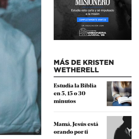
MÁS DE KRISTEN
WETHERELL
Estudia la Biblia
en 5, 15 o 30
minutos
Mamá, Jesús está
Unsplash
©
orando por ti