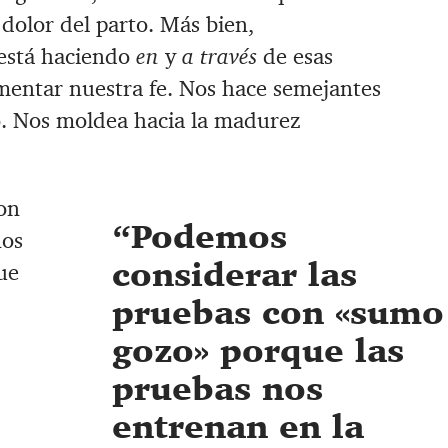
 dolor del parto. Más bien,
 está haciendo
en
y
a través
de esas
entar nuestra fe. Nos hace semejantes
o. Nos moldea hacia la madurez
on
Podemos
nos
considerar las
ue
pruebas con «sumo
gozo» porque las
pruebas nos
entrenan en la