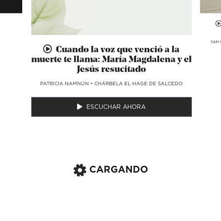
SAM 
Cuando la voz que venció a la
muerte te llama: María Magdalena y el
Jesús resucitado
​PATRICIA NAMNÚN
•
CHÁRBELA EL HAGE DE SALCEDO
ESCUCHAR AHORA
CARGANDO