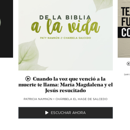
SAM 
Cuando la voz que venció a la
muerte te llama: María Magdalena y el
Jesús resucitado
​PATRICIA NAMNÚN
•
CHÁRBELA EL HAGE DE SALCEDO
ESCUCHAR AHORA