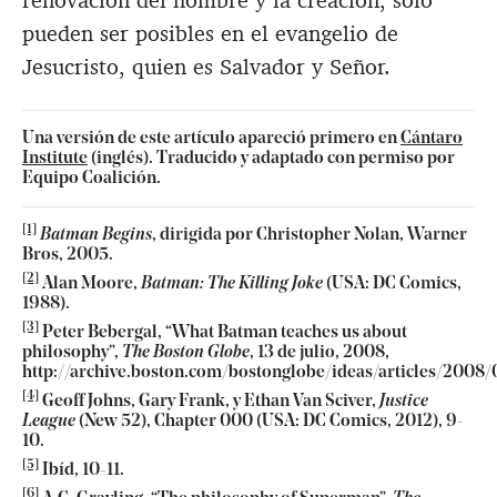
renovación del hombre y la creación, solo
pueden ser posibles en el evangelio de
Jesucristo, quien es Salvador y Señor.
Una versión de este artículo apareció primero en
Cántaro
Institute
(inglés). Traducido y adaptado con permiso por
Equipo Coalición.
[1]
Batman Begins
, dirigida por Christopher Nolan, Warner
Bros, 2005.
[2]
Alan Moore,
Batman: The Killing Joke
(USA: DC Comics,
1988).
[3]
Peter Bebergal, “What Batman teaches us about
philosophy”,
The Boston Globe
, 13 de julio, 2008,
http://archive.boston.com/bostonglobe/ideas/articles/200
[4]
Geoff Johns, Gary Frank, y Ethan Van Sciver,
Justice
League
(New 52), Chapter 000 (USA: DC Comics, 2012), 9-
10.
[5]
Ibíd, 10-11.
[6]