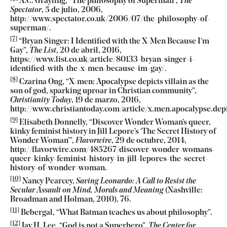
A.C. Grayling, “The philosophy of Superman”,
The
Spectator
, 5 de julio, 2006,
http://www.spectator.co.uk/2006/07/the-philosophy-of-
superman/.
[7]
“Bryan Singer: I Identified with the X-Men Because I’m
Gay”,
The List
, 20 de abril, 2016,
https://www.list.co.uk/article/80133-bryan-singer-i-
identified-with-the-x-men-because-im-gay/.
[8]
Czarina Ong, “X-men: Apocalypse depicts villain as the
son of god, sparking uproar in Christian community”,
Christianity Today
, 19 de marzo, 2016,
http://www.christiantoday.com/article/x.men.apocalypse.depi
[9]
Elisabeth Donnelly, “Discover Wonder Woman’s queer,
kinky feminist history in Jill Lepore’s ‘The Secret History of
Wonder Woman’”,
Flavorwire
, 29 de octubre, 2014,
http://flavorwire.com/485267/discover-wonder-womans-
queer-kinky-feminist-history-in-jill-lepores-the-secret-
history-of-wonder-woman.
[10]
Nancy Pearcey,
Saving Leonardo: A Call to Resist the
Secular Assault on Mind, Morals and Meaning
(Nashville:
Broadman and Holman, 2010), 76.
[11]
Bebergal, “What Batman teaches us about philosophy”.
[12]
Jay H. Lee, “God is not a Superhero”,
The Center for