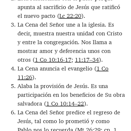
apunta al sacrificio de Jesús que ratificó
el nuevo pacto (
Lc 22:20
).
La Cena del Señor une a la iglesia. Es
decir, muestra nuestra unidad con Cristo
y entre la congregación. Nos llama a
mostrar amor y deferencia unos con
otros (
1 Co 10:16-17
;
11:17–34
).
La Cena anuncia el evangelio (
1 Co
11:26
).
Alaba la provisión de Jesús. Es una
participación en los beneficios de Su obra
salvadora (
1 Co 10:14–22
).
La Cena del Señor predice el regreso de
Jesús, tal como lo prometió y como
Pablo nos lo recuerda (
Mt 26:29
; cp.
1