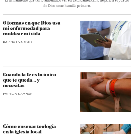
El avivamiento que tanto anhelamos ver en Latinoamérica no llegará si el pueblo
de Dios no se humilla primero.
6 formas en que Dios usa
mi enfermedad para
moldear mi vida
KARINA EVARISTO
Cuando la fe es lo único
que te queda… y
necesitas
​PATRICIA NAMNÚN
Cómo enseñar teología
en la iglesia local