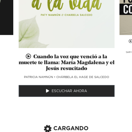
SAM 
Cuando la voz que venció a la
muerte te llama: María Magdalena y el
Jesús resucitado
​PATRICIA NAMNÚN
•
CHÁRBELA EL HAGE DE SALCEDO
ESCUCHAR AHORA
CARGANDO