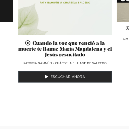
SAM 
Cuando la voz que venció a la
muerte te llama: María Magdalena y el
Jesús resucitado
​PATRICIA NAMNÚN
•
CHÁRBELA EL HAGE DE SALCEDO
ESCUCHAR AHORA