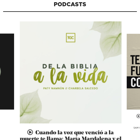
PODCASTS
SAM 
Cuando la voz que venció a la
muerte te llama: María Magdalena y el