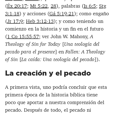
(
Éx 20:17
;
Mt 5:22
,
28
), palabras (
Is 6:5
;
Stg
3:1-18
) y acciones (
Gá 5:19-21
); como engaño
(
Jr 17:9
;
Heb 3:12-13
); y como teniendo un
comienzo en la historia y un fin en el futuro
(
1 Co 15:55-57
; ver John W. Mahony,
A
Theology of Sin for Today
[
Una teología del
pecado para el presente
] en
Fallen: A Theology
of Sin
[
La caída: Una teología del pecado
]).
La creación y el pecado
A primera vista, uno podría concluir que esta
primera época de la historia bíblica tiene
poco que aportar a nuestra comprensión del
pecado. Después de todo, el pecado ni