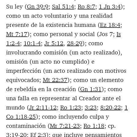
Su ley (
Gn 39:9
;
Sal 51:4
;
Ro 8:7
;
1 Jn 3:4
);
como un acto voluntario y una realidad
presente de la existencia humana (
Ez 18:4
;
Mt 7:17
); como personal y social (Jos 7
;
Is
1:2-4
;
10:1-4
;
Jr 5:12
,
28-29
); como
involucrando comisión (un acto realizado),
omisión (un acto no cumplido) e
imperfección (un acto realizado con motivos
equivocados;
Mt 22:37
); como un elemento
de rebeldía en la creación (
Gn 1:31
); como
una falla en representar al Creador ante el
mundo (
Jr 2:11-12
;
Ro 1:23
;
3:23
;
8:20-22
;
1
Co 1:18-25
); como incluyendo culpa y
contaminación (
Mr 7:21-23
;
Ro 1:18
; cp.
3:19-20
;
Ef 2:3
); que incluye pensamientos