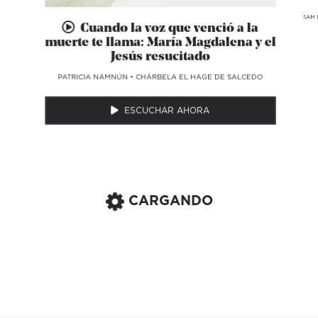
SAM 
Cuando la voz que venció a la
muerte te llama: María Magdalena y el
Jesús resucitado
​PATRICIA NAMNÚN
•
CHÁRBELA EL HAGE DE SALCEDO
ESCUCHAR AHORA
CARGANDO