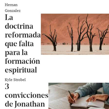
Hernan
Gonzalez
La
doctrina
reformada
que falta
para la
formación
espiritual
Kyle Strobel
3
convicciones
de Jonathan