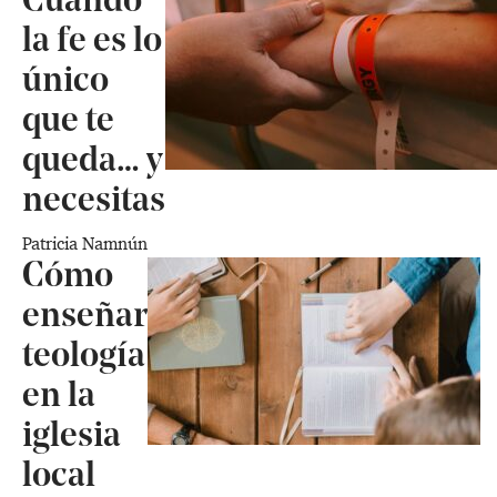
Cuando
la fe es lo
único
que te
queda… y
necesitas
​Patricia Namnún
Cómo
enseñar
teología
en la
iglesia
local