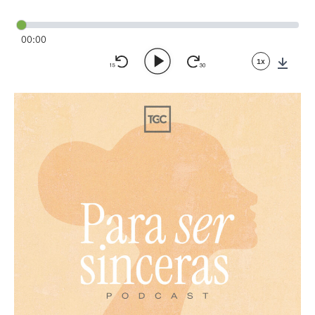
00:00
1x
Down