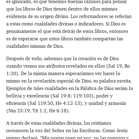
es ignorado, es que tenemos buenas razones para pensar
que los libros de Dios tienen dentro de ellos mismos
evidencia de su origen divino. Los reformadores se referían
a estas como cualidades divinas o indicadores. Si Dios es
genuinamente el que está detrás de estos libros, entonces
es de esperarse que estos libros también compartan las
cualidades mismas de Dios.
Después de todo, sabemos que la creación es de Dios
cuando vemos sus atributos revelados en ellos (Sal 19
,
Ro
1:20
). De la misma manera esperaríamos ver hacer lo
mismo en la revelación especial de Dios, su palabra escrita.
Ejemplos de tales cualidades en la Palabra de Dios serían la
belleza y excelencia (
Sal 19:8
;
119:103
), poder y
eficiencia (
Sal 119:50
,
He 4:12-13
), y unidad y armonía
(
Nm 23:19
,
Tit 1:2
,
He 6:18
).
A través de estas cualidades divinas, los cristianos
reconocen la voz del Señor en las Escrituras. Como Jesús
mismo declaró, “Mis ovejas oyen mi voz; yo las conozco y