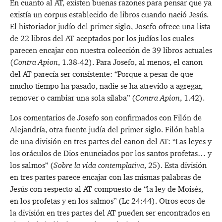
En cuanto al AT, existen buenas razones para pensar que ya
existía un corpus establecido de libros cuando nació Jesús.
El historiador judío del primer siglo, Josefo ofrece una lista
de 22 libros del AT aceptados por los judíos los cuales
parecen encajar con nuestra colección de 39 libros actuales
(
Contra Apion
, 1.38-42). Para Josefo, al menos, el canon
del AT parecía ser consistente: “Porque a pesar de que
mucho tiempo ha pasado, nadie se ha atrevido a agregar,
remover o cambiar una sola sílaba” (
Contra Apion
, 1.42).
Los comentarios de Josefo son confirmados con Filón de
Alejandría, otra fuente judía del primer siglo. Filón habla
de una división en tres partes del canon del AT: “Las leyes y
los oráculos de Dios enunciados por los santos profetas… y
los salmos” (
Sobre la vida contemplativa
, 25). Esta división
en tres partes parece encajar con las mismas palabras de
Jesús con respecto al AT compuesto de “la ley de Moisés,
en los profetas y en los salmos” (
Lc 24:44
). Otros ecos de
la división en tres partes del AT pueden ser encontrados en