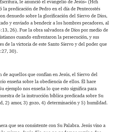
scritura, le anunció el evangelio de Jesús»
(
Hch
ó la predicación de Pedro en el día de Pentecostés
on denuedo sobre la glorificación del Siervo de Dios,
do y enviado a bendecir a los hombres pecadores, al
3:13
,
26
). Fue la obra salvadora de Dios por medio de
ristianos cuando enfrentaron la persecución, y sus
 de la victoria de este Santo Siervo y del poder que
:27
,
30
).
de aquellos que confían en Jesús, el Siervo del
io enseña sobre la obediencia de ellos. Él hace
 Su ejemplo nos enseña lo que esto significa para
stra de la instrucción bíblica predicada sobre Su
ad, 2) amor, 3) gozo, 4) determinación y 5) humildad.
era que sea consistente con Su Palabra. Jesús vino a