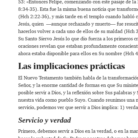
53
: «
Entonces Felipe, comenzando con este pasaje de la E
8:34-35
). Esta fue la misma buena noticia que transform
(
Hch 2:22-36
), y más tarde en el templo cuando habló c
Jesús, quien —aunque rechazado y muerto— fue resucita
hacerlos volver a cada uno de ellos de su maldad (
Hch 
Su Santo Siervo Jesús lo que dio fuerza a los primeros c
oraciones revelan que estaban profundamente conscientes
ahora estaba disponible para ellos en Su nombre (
Hch 4
Las implicaciones prácticas
El Nuevo Testamento también habla de la transformación 
Señor, y la enorme cantidad de formas en que Su minister
posible servir a Dios, y la reflexión sobre Sus palabras y
nuestra vida como pueblo Suyo. Cuando reunimos una mue
servicio, podemos ver que servir a Dios implica: 1) verd
Servicio y verdad
Primero, debemos servir a Dios en la verdad, o en la man