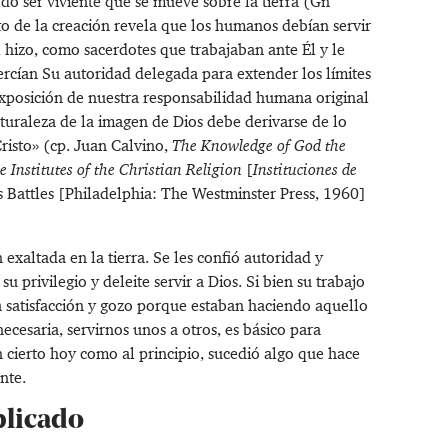
odo ser viviente que se mueve sobre la tierra (
Gn
to de la creación revela que los humanos debían servir
hizo, como sacerdotes que trabajaban ante Él y le
rcían Su autoridad delegada para extender los límites
a exposición de nuestra responsabilidad humana original
turaleza de la imagen de Dios debe derivarse de lo
risto» (cp. Juan Calvino,
The Knowledge of God the
e Institutes of the Christian Religion
[
Instituciones de
is Battles [Philadelphia: The Westminster Press, 1960]
 exaltada en la tierra. Se les confió autoridad y
 privilegio y deleite servir a Dios. Si bien su trabajo
ía satisfacción y gozo porque estaban haciendo aquello
necesaria, servirnos unos a otros, es básico para
cierto hoy como al principio, sucedió algo que hace
nte.
plicado