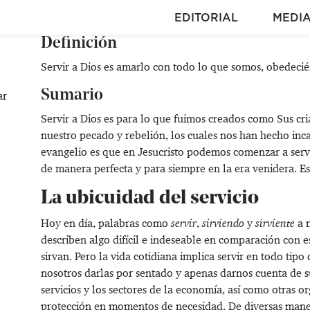
EDITORIAL
MEDI
Definición
Servir a Dios es amarlo con todo lo que somos, obedecié
Sumario
ar
Servir a Dios es para lo que fuimos creados como Sus cri
nuestro pecado y rebelión, los cuales nos han hecho inc
evangelio es que en Jesucristo podemos comenzar a servi
de manera perfecta y para siempre en la era venidera. Este
La ubicuidad del servicio
Hoy en día, palabras como
servir
,
sirviendo
y
sirviente
a m
describen algo difícil e indeseable en comparación con es
sirvan. Pero la vida cotidiana implica servir en todo tip
nosotros darlas por sentado y apenas darnos cuenta de su
servicios y los sectores de la economía, así como otras o
protección en momentos de necesidad. De diversas maner