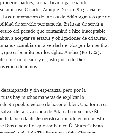
 primeros padres, la cual tuvo lugar cuando
e su amoroso Creador. Aunque Dios en Su gracia les
 la contaminación de la raza de Adán significó que no
lidad de servirle permanecía. En lugar de servir a
 oscuro del pecado que contaminó e hizo inaceptable
aban a aceptar su estatus y obligaciones de criaturas.
humanos «cambiaron la verdad de Dios por la mentira,
r, que es bendito por los siglos. Amén» (
Ro 1:25
).
de nuestro pecado y el justo juicio de Dios
Dios como debemos.
ría desamparada y sin esperanza, pero por la
crituras hay muchas maneras de explicar la
n de Su pueblo celoso de hacer el bien. Una forma es
 salvar de la raza caída de Adán al convertirse Él
an de la venida de Jesucristo al mundo como nuestro
o de Dios a aquellos que confían en Él (Juan Calvino,
edentor
], vol. 1 de
The Institutes of the Christian