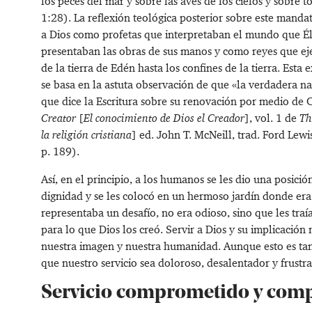
los peces del mar y sobre las aves de los cielos y sobre t
1:28
). La reflexión teológica posterior sobre este manda
a Dios como profetas que interpretaban el mundo que Él 
presentaban las obras de sus manos y como reyes que eje
de la tierra de Edén hasta los confines de la tierra. Est
se basa en la astuta observación de que «la verdadera na
que dice la Escritura sobre su renovación por medio de C
Creator
[
El conocimiento de Dios el Creador
], vol. 1 de
Th
la religión cristiana
] ed. John T. McNeill, trad. Ford Lew
p. 189).
Así, en el principio, a los humanos se les dio una posición
dignidad y se les colocó en un hermoso jardín donde era su
representaba un desafío, no era odioso, sino que les tra
para lo que Dios los creó. Servir a Dios y su implicación 
nuestra imagen y nuestra humanidad. Aunque esto es tan 
que nuestro servicio sea doloroso, desalentador y frustra
Servicio comprometido y com