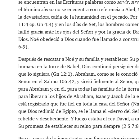
se encuentran en las Escrituras palabras como
servir
,
sirv
el término
siervo
no se encuentra con referencia a Abel, 
la devastadora caída de la humanidad en el pecado. Por fe
11:4
cp.
Gn 4:4
) y en los días de Set, los hombres come
halló gracia ante los ojos del Señor y por la gracia de 
Dios. Noé obedeció a Dios cuando fue llamado a construir
6-9
).
Después de rescatar a Noé y su familia y restablecer Su p
humana en la torre de Babel, Dios continuó persiguiend
que lo siguiera (
Gn 12:1
). Abraham, como se le conoció 
Señor en el
Salmo 105:42
, y sirvió fielmente al Señor,
para Abraham y, en él, para todas las familias de la tierra
para liberar a los hijos de Abraham, Isaac y Jacob de la 
está registrado que fue fiel en toda la casa del Señor (
Nm
que Dios redimió de Egipto, se le llama el «siervo del Se
rebelde y desobediente. Y luego estaba el rey David, a q
Su promesa de establecer su reino para siempre (
2 S 7:8
Pero a pesar de lo importantes que fueron estos
siervos
en