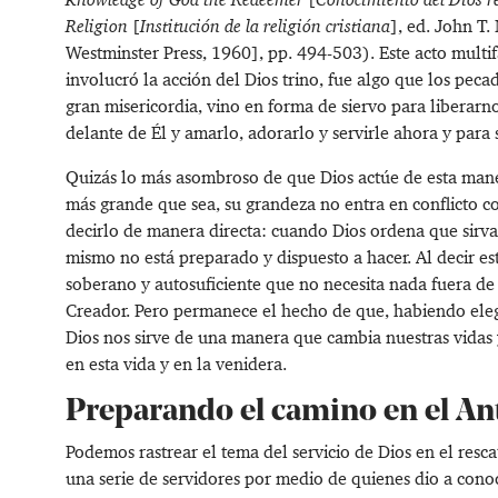
Religion
[
Institución de la religión cristiana
], ed. John T.
Westminster Press, 1960], pp. 494-503). Este acto multi
involucró la acción del Dios trino, fue algo que los pec
gran misericordia, vino en forma de siervo para liberar
delante de Él y amarlo, adorarlo y servirle ahora y para 
Quizás lo más asombroso de que Dios actúe de esta mane
más grande que sea, su grandeza no entra en conflicto co
decirlo de manera directa: cuando Dios ordena que sirv
mismo no está preparado y dispuesto a hacer. Al decir es
soberano y autosuficiente que no necesita nada fuera de
Creador. Pero permanece el hecho de que, habiendo eleg
Dios nos sirve de una manera que cambia nuestras vidas 
en esta vida y en la venidera.
Preparando el camino en el A
Podemos rastrear el tema del servicio de Dios en el resc
una serie de servidores por medio de quienes dio a conoc