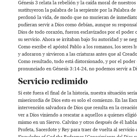
Génesis 3
relata la rebelión y la caída moral de nuestros
sustituyeron la palabra de la serpiente por la Palabra d
perdonó la vida, de modo que no murieran de inmediato,
pudieran servir a Dios como debían, aunque su responsabi
Dios de todo corazón, fueron esclavizados por el poder
su servicio. Ahora se irritaban bajo Su autoridad y se neg
Como escribe el apóstol Pablo a los romanos, los seres 
y adoraron y sirvieron a las criaturas antes que al Creado
Como resultado, todo está distorsionado, y por el poder 
pronunciado en
Génesis 3:14-24
, no podemos servir a 
Servicio redimido
Si este fuera el final de la historia, nuestra situación se
misericordia de Dios esto es solo el comienzo. En las Es
intervención salvadora de Dios que resulta en la creació
ver a Dios viniendo a rescatar a aquellos a quienes eligió
mismo en un Siervo. Calvino y otros después de él habl
Profeta, Sacerdote y Rey ​​para traer de vuelta al servici
Knowledge of God the Redeemer
[
Conocimiento del Dios r