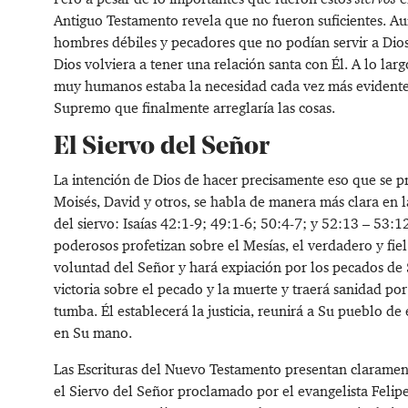
Antiguo Testamento revela que no fueron suficientes. A
hombres débiles y pecadores que no podían servir a Dio
Dios volviera a tener una relación santa con Él. A lo largo
muy humanos estaba la necesidad cada vez más evidente 
Supremo que finalmente arreglaría las cosas.
El Siervo del Señor
La intención de Dios de hacer precisamente eso que se p
Moisés, David y otros, se habla de manera más clara en la
del siervo:
Isaías 42:1-9
;
49:1-6
;
50:4-7
; y
52:13 – 53:1
poderosos profetizan sobre el Mesías, el verdadero y fie
voluntad del Señor y hará expiación por los pecados de S
victoria sobre el pecado y la muerte y traerá sanidad por
tumba. Él establecerá la justicia, reunirá a Su pueblo de
en Su mano.
Las Escrituras del Nuevo Testamento presentan clarament
el Siervo del Señor proclamado por el evangelista Felip