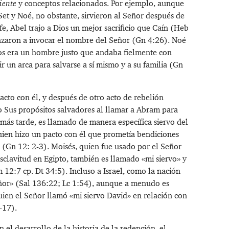
iente
y conceptos relacionados. Por ejemplo, aunque
Set y Noé, no obstante, sirvieron al Señor después de
, Abel trajo a Dios un mejor sacrificio que Caín (
Heb
nzaron a invocar el nombre del Señor (
Gn 4:26
). Noé
Dios era un hombre justo que andaba fielmente con
 un arca para salvarse a sí mismo y a su familia (Gn
acto con él, y después de otro acto de rebelión
o Sus propósitos salvadores al llamar a Abram para
más tarde, es llamado de manera específica siervo del
 quien hizo un pacto con él que prometía bendiciones
 (
Gn 12: 2-3
). Moisés, quien fue usado por el Señor
esclavitud en Egipto, también es llamado «mi siervo» y
 12:7
cp.
Dt 34:5
). Incluso a Israel, como la nación
ñor» (
Sal 136:22
;
Lc 1:54
), aunque a menudo es
uien el Señor llamó «mi siervo David» en relación con
-17
).
 el desarrollo de la historia de la redención, el