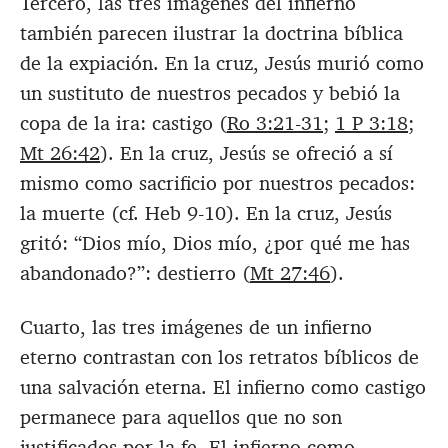
Tercero, las tres imágenes del infierno
también parecen ilustrar la doctrina bíblica
de la expiación. En la cruz, Jesús murió como
un sustituto de nuestros pecados y bebió la
copa de la ira: castigo (
Ro 3:21-31
;
1 P 3:18
;
Mt 26:42
). En la cruz, Jesús se ofreció a sí
mismo como sacrificio por nuestros pecados:
la muerte (cf. Heb 9-10
). En la cruz, Jesús
gritó: “Dios mío, Dios mío, ¿por qué me has
abandonado?”: destierro (
Mt 27:46
).
Cuarto, las tres imágenes de un infierno
eterno contrastan con los retratos bíblicos de
una salvación eterna. El infierno como castigo
permanece para aquellos que no son
justificados por la fe. El infierno como