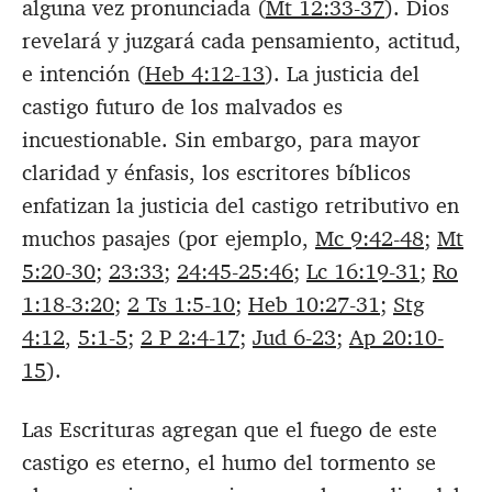
alguna vez pronunciada (
Mt 12:33-37
). Dios
revelará y juzgará cada pensamiento, actitud,
e intención (
Heb 4:12-13
). La justicia del
castigo futuro de los malvados es
incuestionable. Sin embargo, para mayor
claridad y énfasis, los escritores bíblicos
enfatizan la justicia del castigo retributivo en
muchos pasajes (por ejemplo,
Mc 9:42-48
;
Mt
5:20-30
;
23:33
;
24:45-25:46
;
Lc 16:19-31
;
Ro
1:18-3:20
;
2 Ts 1:5-10
;
Heb 10:27-31
;
Stg
4:12
,
5:1-5
;
2 P 2:4-17
;
Jud 6-23
;
Ap 20:10-
15
).
Las Escrituras agregan que el fuego de este
castigo es eterno, el humo del tormento se