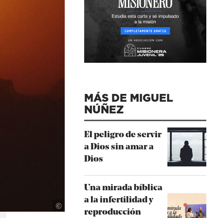
MÁS DE MIGUEL
NÚÑEZ
El peligro de servir
a Dios sin amar a
Dios
Una mirada bíblica
a la infertilidad y
Unsplash
©
reproducción