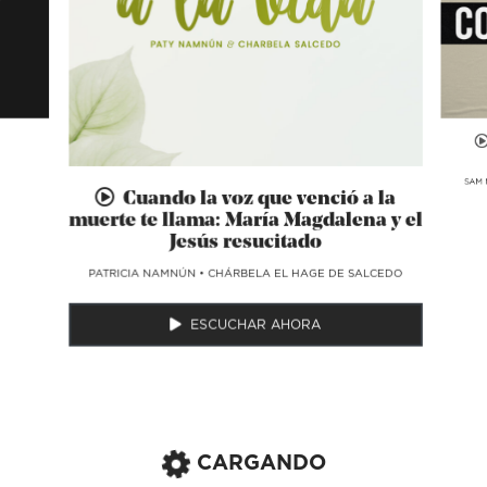
SAM 
Cuando la voz que venció a la
muerte te llama: María Magdalena y el
Jesús resucitado
​PATRICIA NAMNÚN
•
CHÁRBELA EL HAGE DE SALCEDO
ESCUCHAR AHORA
CARGANDO