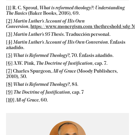
[1]
R. C. Sproul,
What is reformed theology
?: Understanding
The Basics
(Baker Books, 2016), 69.
[2]
Martin Luther’s Account of His Own
Conversion
,
https://www.monergism.com/thethreshold/sdg/M
[3]
Martin Luther’s 95 Thesis
. Traducción personal.
[4]
Martin Luther’s Account of His Own Conversion
. Énfasis
añadido.
[5]
What is Reformed Theology
?, 70. Énfasis añadido.
[6]
A.W. Pink,
The
Doctrine of Justification
, cap. 7.
[7]
Charles Spurgeon,
All of Grace
(Moody Publishers,
2010), 50.
[8]
What is Reform
ed Theology?
, 84.
[9]
The Doctrine of Justification
, cap. 7
[10]
All of Grace
, 60.