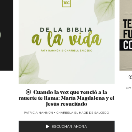
SAM 
Cuando la voz que venció a la
muerte te llama: María Magdalena y el
Jesús resucitado
​PATRICIA NAMNÚN
•
CHÁRBELA EL HAGE DE SALCEDO
ESCUCHAR AHORA