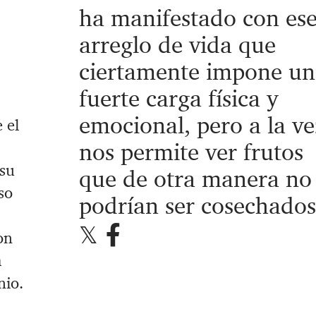
ha manifestado con es
arreglo de vida que
ciertamente
impone un
fuerte carga física y
emocional, pero
a la ve
 el
nos permite ver frutos
su
que de otra manera no
so
podrían ser
cosechados
on
a
nio.