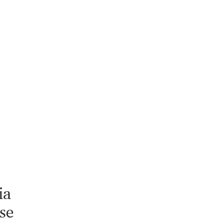
ia
se