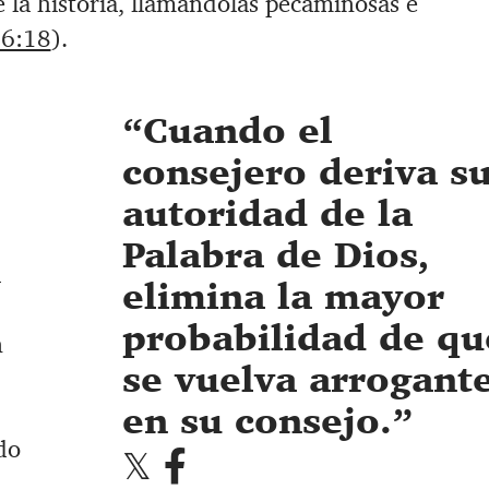
 la historia, llamándolas pecaminosas e
 6:18
).
Cuando el
consejero deriva s
autoridad de la
Palabra de Dios,
d
elimina la mayor
probabilidad de qu
n
se vuelva arrogant
en su consejo.
do