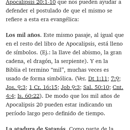
Apocalipsis 20:1-10
que nos pueden ayudar a
defender el postulado de que el mismo se
refiere a esta era evangélica:
Los mil años
. Este mismo pasaje, al igual que
en el resto del libro de Apocalipsis, está lleno
de símbolos. (Ej.: la llave del abismo, la gran
cadena, el dragón, la serpiente). Y en la
Biblia el termino “mil”, muchas veces es
usado de forma simbólica. (Ver.
Dt 1:11
;
7:9
;
Jos. 9:3
;
1 Cr. 16:15
;
Job 9:3
;
Sal. 50:10
;
Cnt.
4:4
;
Is. 60:22
). De modo que los mil años de
Apocalipsis 20
pueden estar indicando un
período largo pero definido de tiempo.
La atadura de Satanás
. Como parte de la