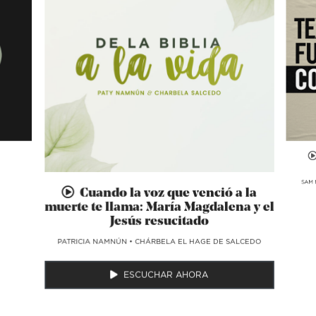
SAM 
Cuando la voz que venció a la
muerte te llama: María Magdalena y el
Jesús resucitado
​PATRICIA NAMNÚN
•
CHÁRBELA EL HAGE DE SALCEDO
ESCUCHAR AHORA