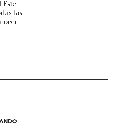
 Este
odas las
onocer
ANDO