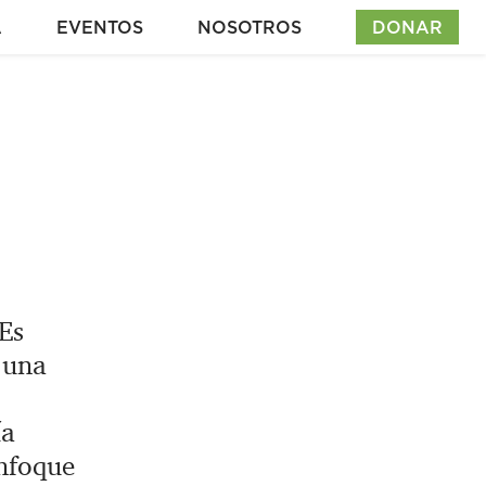
A
EVENTOS
NOSOTROS
DONAR
Es
 una
ía
enfoque