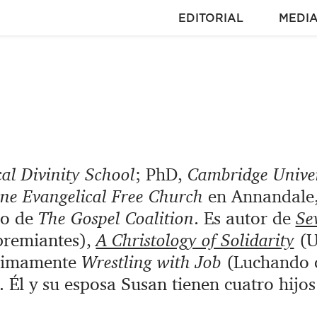
EDITORIAL
MEDI
cal Divinity School
; PhD,
Cambridge Univer
ne Evangelical Free Church
en Annandale
io de
The Gospel Coalition
. Es autor de
Se
premiantes)
,
A Christology of Solidarity
(U
róximamente
Wrestling with Job
(Luchando 
. Él y su esposa Susan tienen cuatro hijos