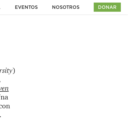
A
EVENTOS
NOSOTROS
DONAR
sity
)
,
ven
na
con
.