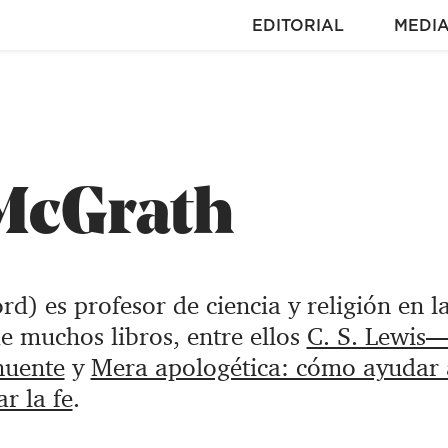
EDITORIAL
MEDI
 McGrath
d) es profesor de ciencia y religión en l
e muchos libros, entre ellos
C. S. Lewis
nuente
y
Mera apologética: cómo ayudar 
r la fe
.