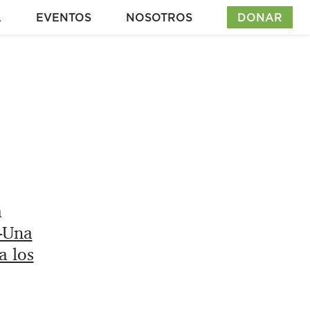
A
EVENTOS
NOSOTROS
DONAR
a
—Una
a los