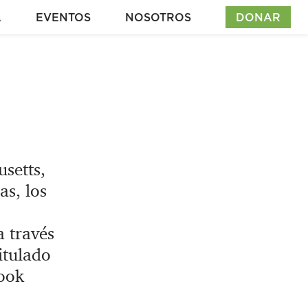
A
EVENTOS
NOSOTROS
DONAR
setts,
as, los
 través
itulado
ook