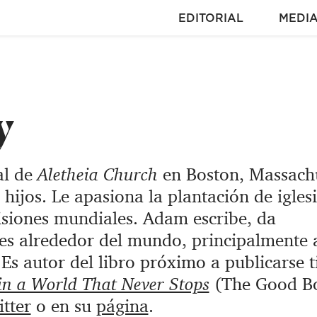
EDITORIAL
MEDI
y
al de
Aletheia Church
en Boston, Massachu
hijos. Le apasiona la plantación de iglesi
misiones mundiales. Adam escribe, da
es alrededor del mundo, principalmente a
.
Es autor del libro próximo a publicarse t
 in a World That Never Stops
(The Good B
tter
o en su
página
.